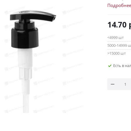
Подробне
14.70
р
<4999 шт
5000-14999 
>15000 шт
Есть в н