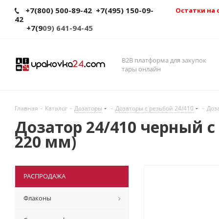
+7(800) 500-89-42
+7(495) 150-09-
Остатки на 
42
+7(9
09) 641-94-45
B2B платформа для закупок
тары онлайн
Главная
-
Каталог
-
Дозаторы
-
Дозаторы с резьбой 24/410
-
Доз
Дозатор 24/410 черный с
220 мм)
РАСПРОДАЖА
Флаконы