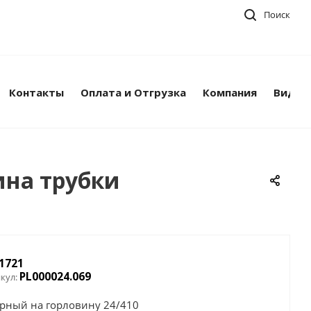
Поиск
Контакты
Оплата и Отгрузка
Компания
Видео
ина трубки
 1721
PL000024.069
кул:
ерный на горловину 24/410