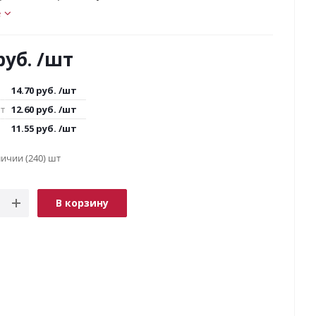
е
уб.
/шт
14.70
руб.
/шт
шт
12.60
руб.
/шт
11.55
руб.
/шт
аличии
(240)
В корзину